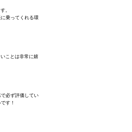
ます。
談に乗ってくれる環
多いことは非常に嬉
第で必ず評価してい
いです！