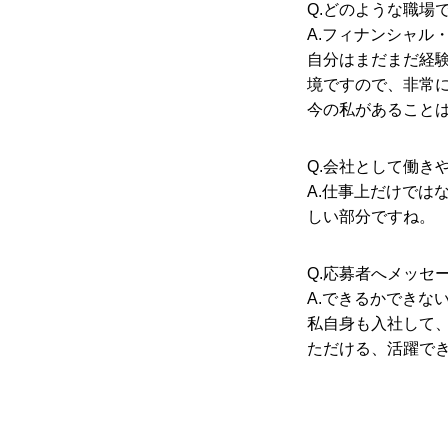
Q.どのような職場
A.フィナンシャル
自分はまだまだ経
境ですので、非常
今の私があること
Q.会社として働き
A.仕事上だけでは
しい部分ですね。
Q.応募者へメッセ
A.できるかできな
私自身も入社して
ただける、活躍で