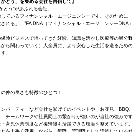
りがとう」を集める会社を目指して】
りがとう”があふれる会社。
指しているフィナンシャル・エージェンシーです。そのために
される」、”FA DNA（フィナンシャル・エージェンシーDNA
の保険ビジネスで培ってきた経験、知識を活かし医療等の異分
れから関わっていく）人全員に、より安心した生活を送るため
ます。
士の仲の良さも特徴のひとつ！
ーンパーティーなど会社を挙げてのイベントや、お花見、BBQ
り、チームワークや社員同士の繋がりが強いのが当社の強みで
産・育児休業制度など復帰後も活躍できる環境を整えています
などを上手く活用しながら、復職し管理職として活躍している