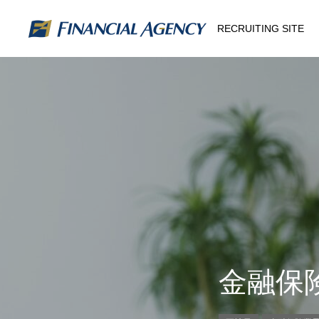
RECRUITING SITE
金融保