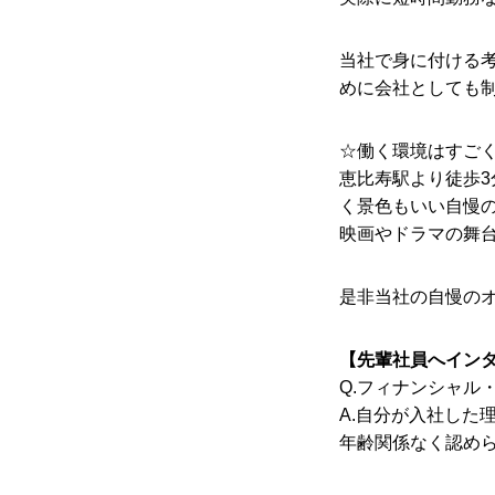
当社で身に付ける
求人情報
めに会社としても
☆働く環境はすご
コンテンツ
恵比寿駅より徒歩3
く景色もいい自慢
映画やドラマの舞
お問い合わせ
是非当社の自慢の
【先輩社員へイン
Q.フィナンシャル
ニュース
会社概要
求人情報
A.自分が入社した
企業サイト
年齢関係なく認め