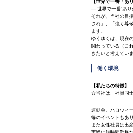
【世界で一番「あ
― 世界で一番”あ
それが、当社の目
され」、「強く尊敬
ます。
ゆくゆくは、現在
関わっている（こ
きたいと考えてい
会社を知る
働く環境
【私たちの特徴】
仕事を知る
☆当社は、社員同
運動会、ハロウィ
毎のイベントもあ
採用を知る
また女性社員は出
実際に短時間勤務