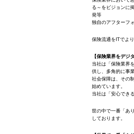
る～をビジョンに掲
発等
独自のアフターフ
保険流通をITでよ
【保険業界をデジ
当社は「保険業界
供し、多角的に事
社会保障は、その
始めています。
当社は「安心でき
世の中で一番「あ
しております。