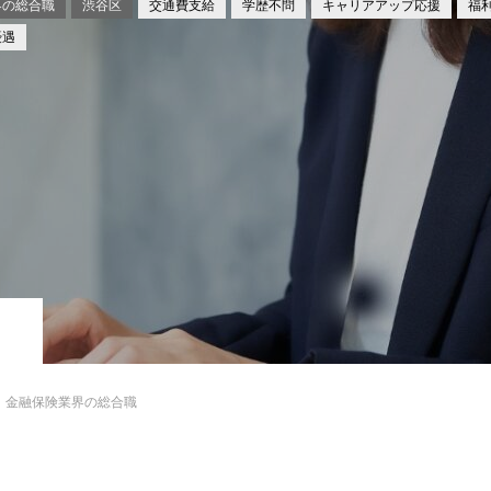
界の総合職
渋谷区
交通費支給
学歴不問
キャリアアップ応援
福
優遇
金融保険業界の総合職