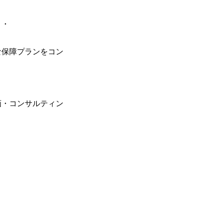
・・
な保障プランをコン
画・コンサルティン
。