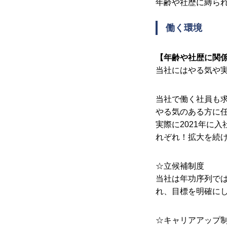
年齢や社歴に縛ら
働く環境
【年齢や社歴に関
当社にはやる気や
当社で働く社員も
会社を知る
やる気のある方に
実際に2021年に
れぞれ！拡大を続
仕事を知る
☆立候補制度
当社は年功序列で
れ、目標を明確に
採用を知る
☆キャリアアップ