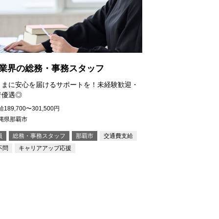
業界の総務・事務スタッフ
さまに安心を届けるサポートを！未経験歓迎・
者優遇◎
189,700〜301,500円
縄県那覇市
員
総務・事務スタッフ
那覇市
交通費支給
不問
キャリアアップ応援