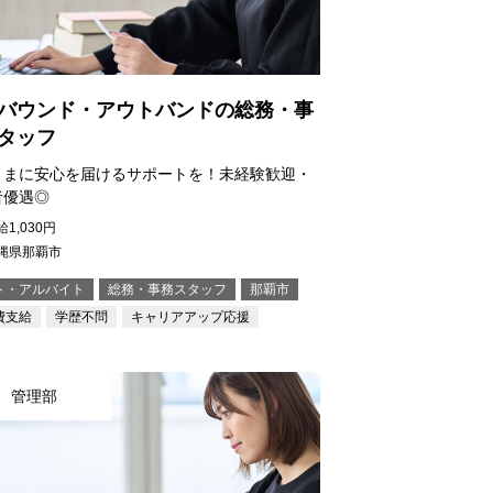
バウンド・アウトバンドの総務・事
タッフ
さまに安心を届けるサポートを！未経験歓迎・
者優遇◎
1,030円
縄県那覇市
ト・アルバイト
総務・事務スタッフ
那覇市
費支給
学歴不問
キャリアアップ応援
管理部