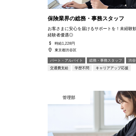
保険業界の総務・事務スタッフ
求人情報
お客さまに安心を届けるサポートを！未経験
経験者優遇◎
時給1,228円
コンテンツ
東京都渋谷区
パート・アルバイト
総務・事務スタッフ
渋谷
交通費支給
学歴不問
キャリアアップ応援
お問い合わせ
管理部
ニュース
会社概要
求人情報
企業サイト