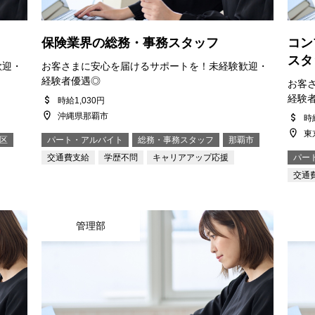
保険業界の総務・事務スタッフ
コン
スタ
歓迎・
お客さまに安心を届けるサポートを！未経験歓迎・
経験者優遇◎
お客
経験
時給1,030円
沖縄県那覇市
時給
東
区
パート・アルバイト
総務・事務スタッフ
那覇市
交通費支給
学歴不問
キャリアアップ応援
パー
交通
管理部
お問い合わせ
プライバシーポリシー