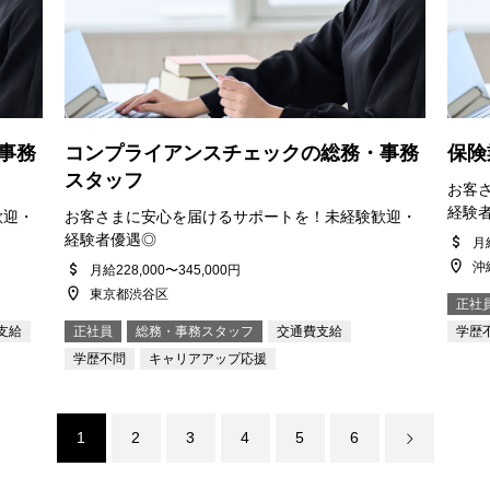
事務
コンプライアンスチェックの総務・事務
保険
スタッフ
お客
経験
歓迎・
お客さまに安心を届けるサポートを！未経験歓迎・
経験者優遇◎
月給
沖
月給228,000〜345,000円
東京都渋谷区
正社
支給
正社員
総務・事務スタッフ
交通費支給
学歴
学歴不問
キャリアアップ応援
1
2
3
4
5
6