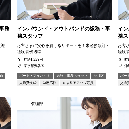
事務
インバウンド・アウトバンドの総務・事
イン
務スタッフ
務ス
歓迎・
お客さまに安心を届けるサポートを！未経験歓迎・
お客
経験者優遇◎
経験
時給1,228円
時給
東京都渋谷区
沖
市
パート・アルバイト
総務・事務スタッフ
渋谷区
パー
交通費支給
学歴不問
キャリアアップ応援
交通
管理部