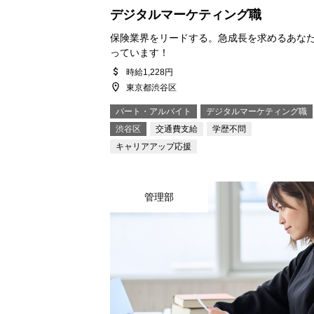
デジタルマーケティング職
保険業界をリードする。急成長を求めるあな
っています！
時給1,228円
東京都渋谷区
パート・アルバイト
デジタルマーケティング職
渋谷区
交通費支給
学歴不問
キャリアアップ応援
会社を知る
管理部
仕事を知る
採用を知る