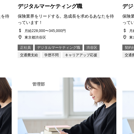
デジタルマーケティング職
デジ
たを待
保険業界をリードする。急成長を求めるあなたを待
保険
っています！
って
月給228,000〜345,000円
月給
東京都渋谷区
東
正社員
デジタルマーケティング職
渋谷区
契約
交通費支給
学歴不問
キャリアアップ応援
交通
管理部