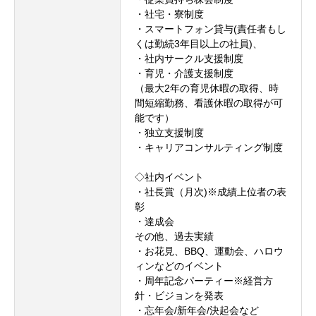
・社宅・寮制度
・スマートフォン貸与(責任者もし
くは勤続3年目以上の社員)、
・社内サークル支援制度
・育児・介護支援制度
（最大2年の育児休暇の取得、時
間短縮勤務、看護休暇の取得が可
能です）
・独立支援制度
・キャリアコンサルティング制度
◇社内イベント
・社長賞（月次)※成績上位者の表
彰
・達成会
その他、過去実績
・お花見、BBQ、運動会、ハロウ
ィンなどのイベント
・周年記念パーティー※経営方
針・ビジョンを発表
・忘年会/新年会/決起会など