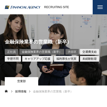
RECRUITING SITE
金融保険業界の営業職（新卒）
正社員
金融保険業界の営業職（新卒）
渋谷区
交通費支給
学歴不問
キャリアアップ応援
福利厚生が充実
未経験歓迎
営業部
採用情報
金融保険業界の営業職（新卒）