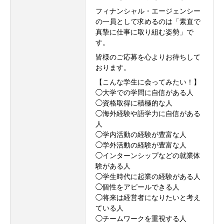
フィナンシャル・エージェンシー
の一員として求めるのは「素直で
真摯に仕事に取り組む姿勢」で
す。
皆様のご応募を心よりお待ちして
会社を知る
おります。
【こんな学生に会ってみたい！】
仕事を知る
◯大学での学問に自信がある人
◯資格取得に積極的な人
採用を知る
◯海外経験や語学力に自信がある
人
◯学内活動の経験が豊富な人
求人情報
◯学外活動の経験が豊富な人
◯インターンシップなどの就業体
コンテンツ
験がある人
◯学生時代に起業の経験がある人
お問い合わせ
◯個性をアピールできる人
◯将来は経営者になりたいと考え
ている人
ニュース
会社概要
求人情報
お問い合わせ
プライバシーポリ
◯チームワークを重視する人