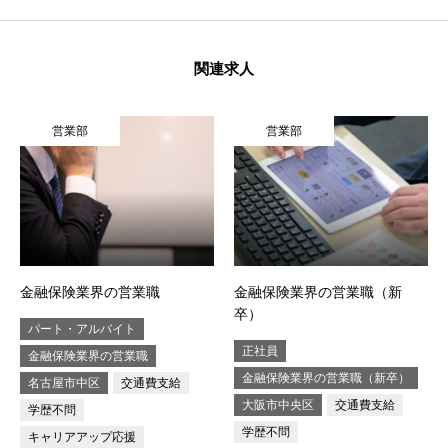
関連求人
営業部
営業部
金融保険業界の営業職
金融保険業界の営業職（新
卒）
パート・アルバイト
正社員
金融保険業界の営業職
金融保険業界の営業職（新卒）
名古屋市中区
交通費支給
大阪市中央区
交通費支給
学歴不問
学歴不問
キャリアアップ応援