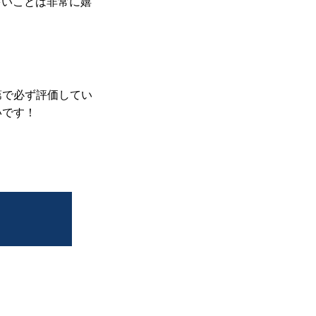
多いことは非常に嬉
第で必ず評価してい
いです！
る