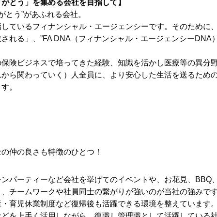
りがとう」を集める会社を目指して】
りがとう”があふれる会社。
指しているフィナンシャル・エージェンシーです。そのために
される」、”FA DNA（フィナンシャル・エージェンシーDNA
の保険ビジネスで培ってきた経験、知識を活かし医療等の異分
れから関わっていく）人全員に、より安心した生活を送るため
ます。
士の仲の良さも特徴のひとつ！
ーンパーティーなど会社を挙げてのイベントや、お花見、BBQ
り、チームワークや社員同士の繋がりが強いのが当社の強みで
産・育児休業制度など復帰後も活躍できる環境を整えています
などを上手く活用しながら、復職し管理職として活躍している