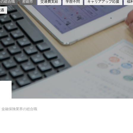
界の総合職
那覇市
交通費支給
学歴不問
キャリアアップ応援
福
優遇
金融保険業界の総合職