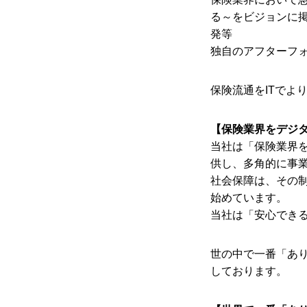
る～をビジョンに掲
発等
独自のアフターフ
保険流通をITでよ
【保険業界をデジ
当社は「保険業界
供し、多角的に事
社会保障は、その
始めています。
当社は「安心でき
世の中で一番「あ
しております。