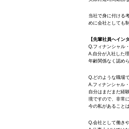
当社で身に付ける
求人情報
めに会社としても
【先輩社員へイン
コンテンツ
Q.フィナンシャル
A.自分が入社した
年齢関係なく認め
お問い合わせ
Q.どのような職場
A.フィナンシャル
自分はまだまだ経
境ですので、非常
ニュース
会社概要
求人情報
今の私があること
企業サイト
Q.会社として働き