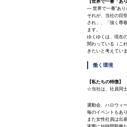
【世界で一番「あ
― 世界で一番”あ
それが、当社の目
され」、「強く尊敬
ます。
ゆくゆくは、現在
関わっている（こ
きたいと考えてい
会社を知る
働く環境
【私たちの特徴】
仕事を知る
☆当社は、社員同
運動会、ハロウィ
毎のイベントもあ
採用を知る
また女性社員は出
実際に短時間勤務