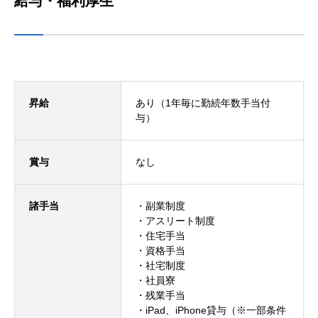
給与・福利厚生
仕事を知る
採用を知る
求人情報
昇給
あり（1年毎に勤続年数手当付
与）
コンテンツ
賞与
なし
お問い合わせ
諸手当
・副業制度
ニュース
会社概要
求人情報
お問い合わせ
プライバシーポリ
・アスリート制度
・住宅手当
・資格手当
・社宅制度
・社員寮
・残業手当
・iPad、iPhone貸与（※一部条件