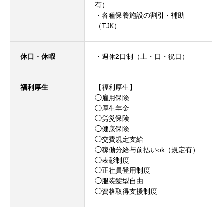
有）
・各種保養施設の割引・補助
（TJK）
休日・休暇
・週休2日制（土・日・祝日）
福利厚生
【福利厚生】
◯雇用保険
◯厚生年金
◯労災保険
◯健康保険
◯交費規定支給
◯稼働分給与前払いok（規定有）
◯表彰制度
◯正社員登用制度
◯服装髪型自由
◯資格取得支援制度