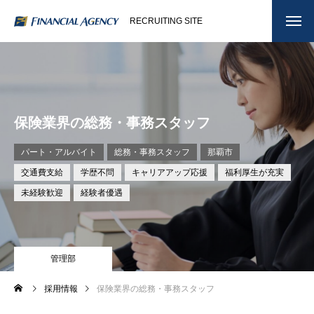
RECRUITING SITE
保険業界の総務・事務スタッフ
パート・アルバイト
総務・事務スタッフ
那覇市
交通費支給
学歴不問
キャリアアップ応援
福利厚生が充実
未経験歓迎
経験者優遇
管理部
採用情報
保険業界の総務・事務スタッフ