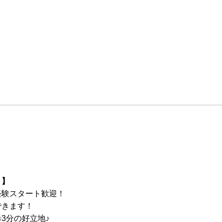
！】
経験スタート歓迎！
できます！
3分の好立地♪