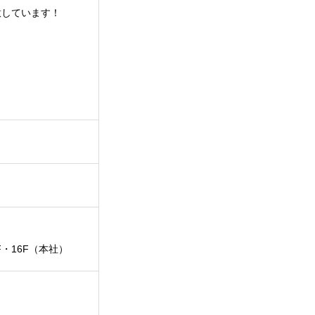
意しています！
F・16F（本社）