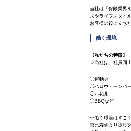
当社は「保険業界
ズやライフスタイ
お客様の役に立ち
働く環境
【私たちの特徴】
会社を知る
☆当社は、社員同
◯運動会
◯ハロウィーンパ
仕事を知る
◯お花見
◯BBQなど
☆働く環境はすご
採用を知る
恵比寿駅より徒歩3