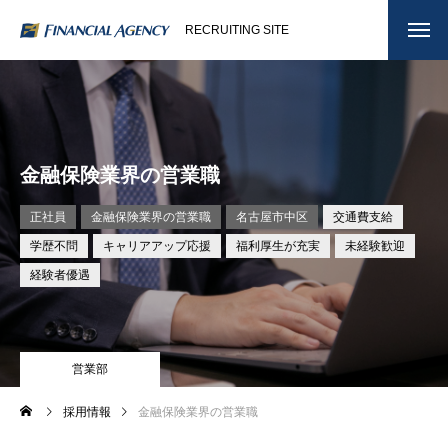
RECRUITING SITE
金融保険業界の営業職
正社員
金融保険業界の営業職
名古屋市中区
交通費支給
学歴不問
キャリアアップ応援
福利厚生が充実
未経験歓迎
経験者優遇
営業部
採用情報
金融保険業界の営業職