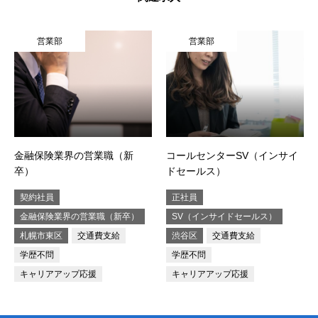
営業部
営業部
金融保険業界の営業職（新
コールセンターSV（インサイ
卒）
ドセールス）
契約社員
正社員
金融保険業界の営業職（新卒）
SV（インサイドセールス）
札幌市東区
交通費支給
渋谷区
交通費支給
学歴不問
学歴不問
キャリアアップ応援
キャリアアップ応援