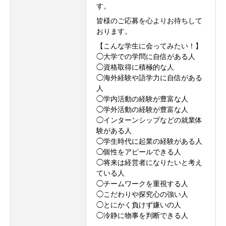
す。
皆様のご応募を心よりお待ちして
おります。
【こんな学生に会ってみたい！】
◯大学での学問に自信がある人
◯資格取得に積極的な人
◯海外経験や語学力に自信がある
人
◯学内活動の経験が豊富な人
◯学外活動の経験が豊富な人
◯インターンシップなどの就業体
験がある人
◯学生時代に起業の経験がある人
◯個性をアピールできる人
会社を知る
◯将来は経営者になりたいと考え
ている人
◯チームワークを重視する人
仕事を知る
◯こだわりや探究心の強い人
◯とにかく負けず嫌いの人
採用を知る
◯冷静に物事を判断できる人