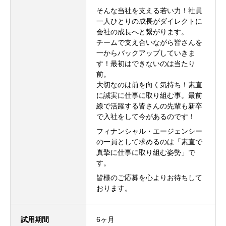
そんな当社を支える若い力！社員
会社を知る
一人ひとりの成長がダイレクトに
会社の成長へと繋がります。
仕事を知る
チームで支え合いながら皆さんを
一からバックアップしていきま
す！最初はできないのは当たり
採用を知る
前。
大切なのは前を向く気持ち！素直
求人情報
に誠実に仕事に取り組む事。最前
線で活躍する皆さんの先輩も新卒
コンテンツ
で入社をして今があるのです！
フィナンシャル・エージェンシー
お問い合わせ
の一員として求めるのは「素直で
真摯に仕事に取り組む姿勢」で
す。
ニュース
会社概要
求人情報
お問い合わせ
プライバシーポリ
皆様のご応募を心よりお待ちして
おります。
試用期間
6ヶ月