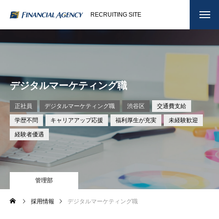
RECRUITING SITE
デジタルマーケティング職
正社員
デジタルマーケティング職
渋谷区
交通費支給
学歴不問
キャリアアップ応援
福利厚生が充実
未経験歓迎
経験者優遇
管理部
採用情報
デジタルマーケティング職