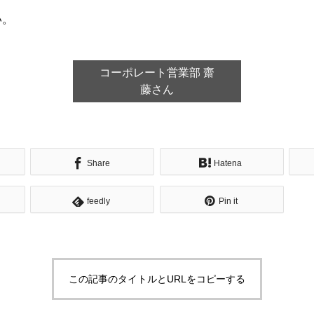
い。
コーポレート営業部 齋
藤さん
Share
Hatena
feedly
Pin it
この記事のタイトルとURLをコピーする