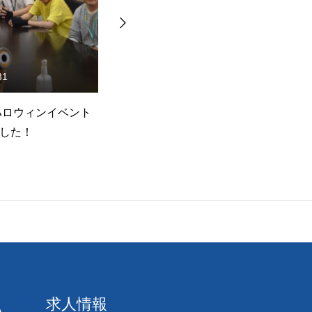
29
2024.10.25
タビュー】アライ
【社員インタビュー】アライ
【
部・清澤さんのイ
アンス営業部・小柴さんのイ
知
を公開しました！
ンタビューを公開しました！
求人情報