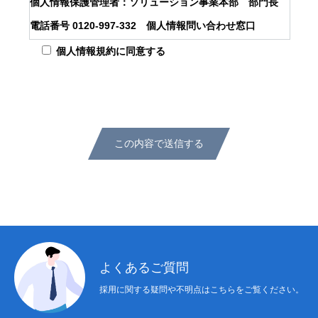
個人情報保護管理者：ソリューション事業本部 部門長
コンテンツ
電話番号 0120-997-332 個人情報問い合わせ窓口
お問い合わせ
※土日祝祭日及び年末年始を除きます。
個人情報規約に同意する
2.利用目的
ニュース
会社概要
求人情報
お問い合わせ
プライバシーポリ
お預かりする個人情報は、採用活動、お問い合わせに対す
る調査・回答、及び連絡に利用いたします。
3.個人情報の第三者提供について
お預かりする個人情報は、法令等による場合を除いて第三
者提供することはありません。
4.個人情報の取扱いの委託について
お預かりする個人情報の取扱いの全部又は一部を委託する
ことはありません。
よくあるご質問
5.開示対象個人情報の開示等及び問合せ窓口について
採用に関する疑問や不明点はこちらをご覧ください。
ご本人からの求めにより、当社が保有する開示対象個人情