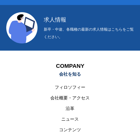
報の利用目的の通知・開示・内容の訂正・追加又は削除・
利用の停止・消去及び第三者への提供の停止（「開示等」
求人情報
といいます）に応じます。
新卒・中途、各職種の最新の求人情報はこちらをご覧
開示等に応じる窓口は、１.に示す管理者とします。
ください。
6.個人情報の提供の任意性
当社への個人情報の提出は、あくまでも任意のものです
COMPANY
が、情報のご提出をいただけない場合に、お問い合わせに
会社を知る
対して適切に回答できない場合があります。
フィロソフィー
会社概要・アクセス
沿革
ニュース
コンテンツ