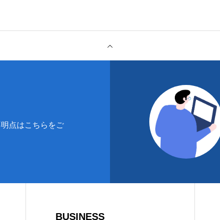
により、当社が保有する開示対象個人情報の利用目的の通知・
用の停止・消去及び第三者への提供の停止（「開示等」といい
口は、１.に示す管理者とします。
の任意性
問
の提出は、あくまでも任意のものですが、情報のご提出をいた
不明点はこちらをご
て適切に回答できない場合があります。
BUSINESS