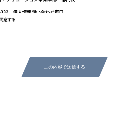
97-332 個人情報問い合わせ窓口
同意する
年末年始を除きます。
情報は、採用活動、お問い合わせに対する調査・回答、及び連
者提供について
情報は、法令等による場合を除いて第三者提供することはあり
いの委託について
情報の取扱いの全部又は一部を委託することはありません。
報の開示等及び問合せ窓口について