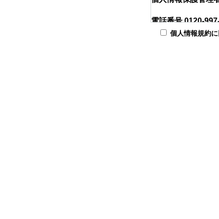
電話番号 0120-9
個人情報規約に
※土日祝祭日及び
2.利用目的
お預かりする個人
す。
3.個人情報の第三
お預かりする個人
4.個人情報の取扱
お預かりする個人
5.開示対象個人情