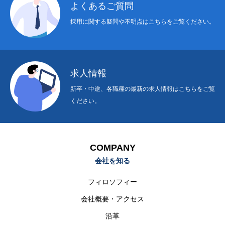
よくあるご質問
お預かりする個人情報の取扱いの全部又は一部を委託する
採用に関する疑問や不明点はこちらをご覧ください。
ことはありません。
5.開示対象個人情報の開示等及び問合せ窓口について
ご本人からの求めにより、当社が保有する開示対象個人情
求人情報
報の利用目的の通知・開示・内容の訂正・追加又は削除・
新卒・中途、各職種の最新の求人情報はこちらをご覧
利用の停止・消去及び第三者への提供の停止（「開示等」
ください。
といいます）に応じます。
開示等に応じる窓口は、１.に示す管理者とします。
COMPANY
6.個人情報の提供の任意性
会社を知る
当社への個人情報の提出は、あくまでも任意のものです
が、情報のご提出をいただけない場合に、お問い合わせに
フィロソフィー
対して適切に回答できない場合があります。
会社概要・アクセス
沿革