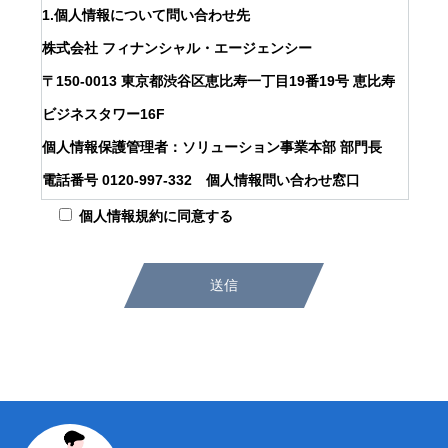
1.個人情報について問い合わせ先
株式会社 フィナンシャル・エージェンシー
会社を知る
〒150-0013 東京都渋谷区恵比寿一丁目19番19号 恵比寿
ビジネスタワー16F
仕事を知る
個人情報保護管理者：ソリューション事業本部 部門長
採用を知る
電話番号 0120-997-332 個人情報問い合わせ窓口
※土日祝祭日及び年末年始を除きます。
個人情報規約に同意する
求人情報
2.利用目的
コンテンツ
お預かりする個人情報は、採用活動、お問い合わせに対す
る調査・回答、及び連絡に利用いたします。
お問い合わせ
3.個人情報の第三者提供について
ニュース
会社概要
求人情報
お問い合わせ
プライバシーポリ
お預かりする個人情報は、法令等による場合を除いて第三
者提供することはありません。
4.個人情報の取扱いの委託について